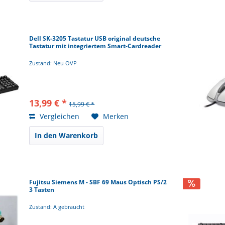
Dell SK-3205 Tastatur USB original deutsche
Tastatur mit integriertem Smart-Cardreader
Zustand: Neu OVP
13,99 € *
15,99 € *
Vergleichen
Merken
In den Warenkorb
Fujitsu Siemens M - SBF 69 Maus Optisch PS/2
3 Tasten
Zustand: A gebraucht