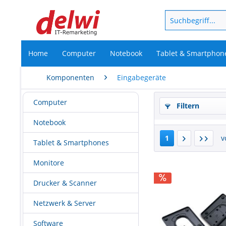
Home
Computer
Notebook
Tablet & Smartphon
Komponenten
Eingabegeräte
Computer
Filtern
Notebook
1
v
Tablet & Smartphones
Monitore
Drucker & Scanner
Netzwerk & Server
Software