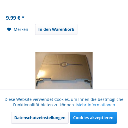
9,99 € *
Merken
In den Warenkorb
Diese Website verwendet Cookies, um Ihnen die bestmögliche
Dell Hinge Cover 9100 Notebook Blau/Grau
Aktiv
Funktionale
Funktionalität bieten zu können.
Mehr Informationen
Zustand: A gebraucht
Datenschutzeinstellungen
Cookies akzeptieren
Aktiv
Marketing