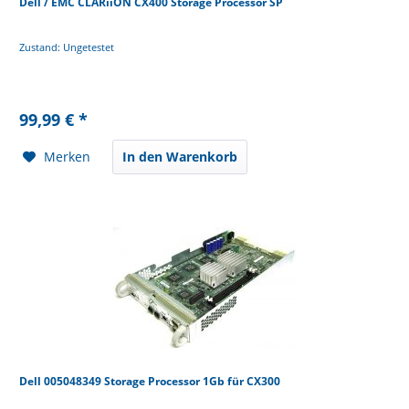
Dell / EMC CLARiiON CX400 Storage Processor SP
Zustand: Ungetestet
99,99 € *
Merken
In den Warenkorb
Dell 005048349 Storage Processor 1Gb für CX300