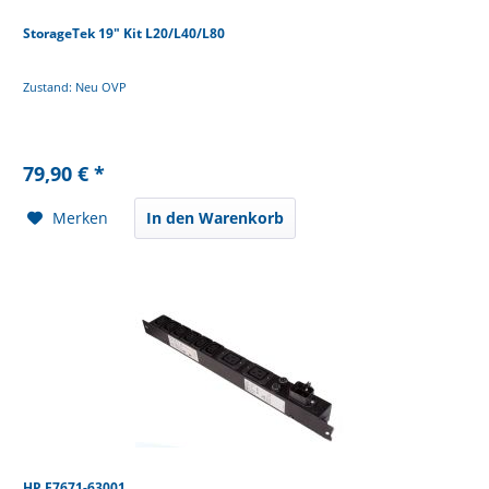
StorageTek 19" Kit L20/L40/L80
Zustand: Neu OVP
79,90 € *
Merken
In den Warenkorb
HP E7671-63001