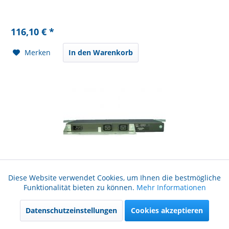
116,10 € *
Merken
In den Warenkorb
Diese Website verwendet Cookies, um Ihnen die bestmögliche
HP EO4504 PDU
Aktiv
Funktionale
Funktionalität bieten zu können.
Mehr Informationen
Zustand: A gebraucht
Datenschutzeinstellungen
Cookies akzeptieren
Aktiv
Marketing