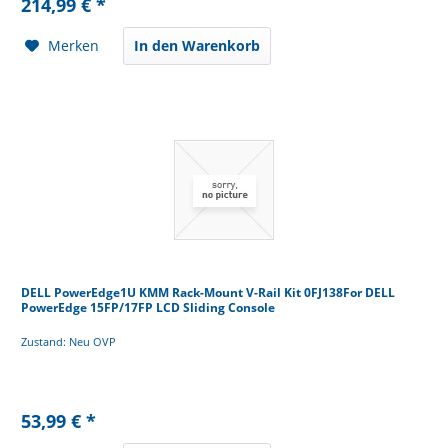
214,99 € *
Merken
In den Warenkorb
DELL PowerEdge1U KMM Rack-Mount V-Rail Kit 0FJ138For DELL
PowerEdge 15FP/17FP LCD Sliding Console
Zustand: Neu OVP
53,99 € *