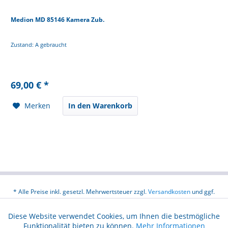
Medion MD 85146 Kamera Zub.
Zustand: A gebraucht
69,00 € *
Merken
In den Warenkorb
* Alle Preise inkl. gesetzl. Mehrwertsteuer zzgl.
Versandkosten
und ggf.
Nachnahmegebühren, wenn nicht anders beschrieben
Diese Website verwendet Cookies, um Ihnen die bestmögliche
Aktiv
Funktionale
Über uns
Hilfe / Support
Kontakt
Funktionalität bieten zu können.
Mehr Informationen