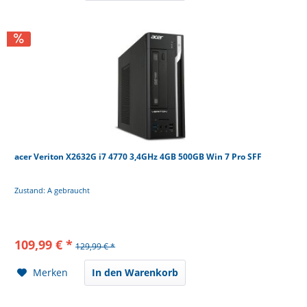
acer Veriton X2632G i7 4770 3,4GHz 4GB 500GB Win 7 Pro SFF
Zustand: A gebraucht
109,99 € *
129,99 € *
Merken
In den Warenkorb