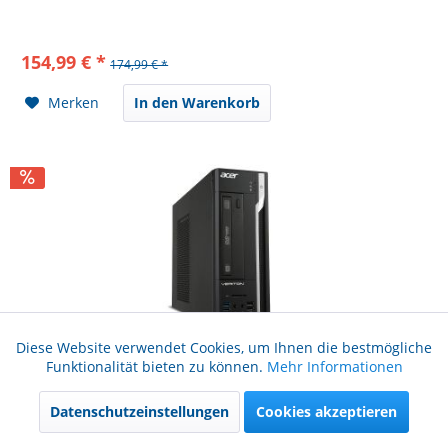
154,99 € *
174,99 € *
Merken
In den Warenkorb
Diese Website verwendet Cookies, um Ihnen die bestmögliche
acer Veriton X2632G i5 4570 2,9GHz 8GB 256GB SSD Win 7 Pro SFF
Aktiv
Funktionale
Funktionalität bieten zu können.
Mehr Informationen
Zustand: A gebraucht
Datenschutzeinstellungen
Cookies akzeptieren
Aktiv
Marketing