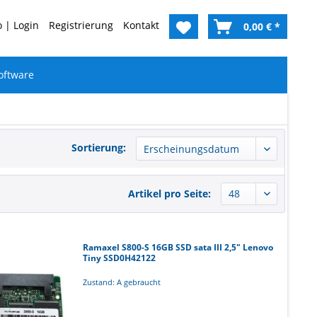
 | Login
Registrierung
Kontakt
0,00 € *
oftware
Sortierung:
Artikel pro Seite:
Ramaxel S800-S 16GB SSD sata III 2,5" Lenovo
Tiny SSD0H42122
Zustand: A gebraucht