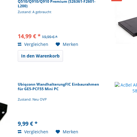
Q510/Q910/Q910 Premium (S26361-F2601-
L200)
Zustand: A gebraucht
14,99 € *
19,99 € *
Vergleichen
Merken
In den Warenkorb
Ubiqconn WandhalterungFIC Einbaurahmen
für GE5-PCF55 Mini PC
Zustand: Neu OVP
9,99 € *
Vergleichen
Merken