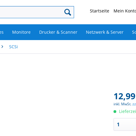
Startseite
Mein Konto
es
Monitore
Drucker & Scanner
Netzwerk & Server
S
SCSi
12,99
inkl. MwSt.
z
Lieferze