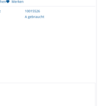
chen
Merken
:
10015526
A gebraucht