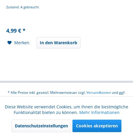
Zustand: A gebraucht
4,99 € *
Merken
In den Warenkorb
* Alle Preise inkl. gesetzl. Mehrwertsteuer zzgl.
Versandkosten
und ggf.
Nachnahmegebühren, wenn nicht anders beschrieben
Diese Website verwendet Cookies, um Ihnen die bestmögliche
Aktiv
Funktionale
Über uns
Hilfe / Support
Kontakt
Funktionalität bieten zu können.
Mehr Informationen
Versand und Zahlungsbedingungen
Widerrufsrecht
Datenschutzeinstellungen
Cookies akzeptieren
Aktiv
Marketing
Datenschutz
AGB
Gewährleistungsbedingungen
Impressum