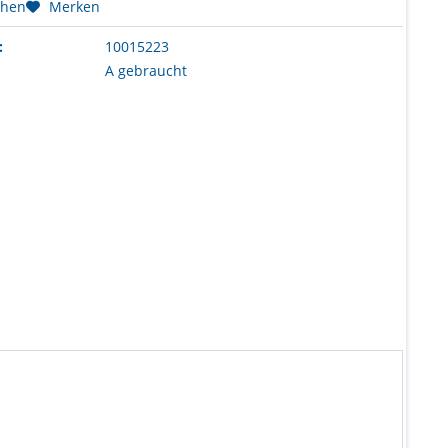
chen
Merken
:
10015223
A gebraucht