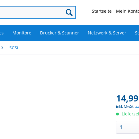
Startseite
Mein Konto
es
Monitore
Drucker & Scanner
Netzwerk & Server
S
SCSi
14,99
inkl. MwSt.
z
Lieferze