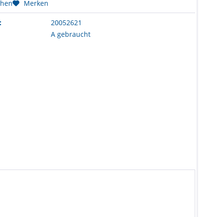
chen
Merken
:
20052621
A gebraucht