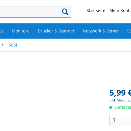
Startseite
Mein Konto
es
Monitore
Drucker & Scanner
Netzwerk & Server
S
SCSi
X
5,99 
inkl. MwSt.
z
Lieferze