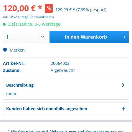
120,00 € *
129,99 € *
(7,69% gespart)
inkl. MwSt.
zzgl. Versandkosten
Lieferzeit ca. 3-5 Werktage
In den
Warenkorb
Merken
Artikel-Nr.:
20064002
Zustand:
A gebraucht
Beschreibung
mehr
Kunden haben sich ebenfalls angesehen
* Alle Preise inkl. gesetzl. Mehrwertsteuer zzgl.
Versandkosten
und ggf.