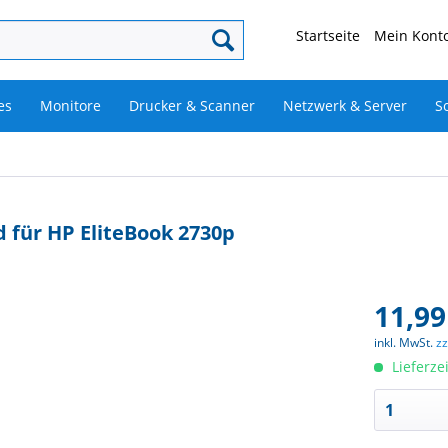
Startseite
Mein Konto
es
Monitore
Drucker & Scanner
Netzwerk & Server
S
 für HP EliteBook 2730p
11,99
inkl. MwSt.
z
Lieferze