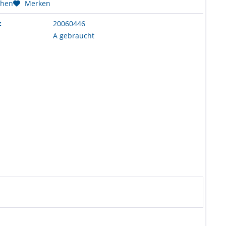
chen
Merken
:
20060446
A gebraucht