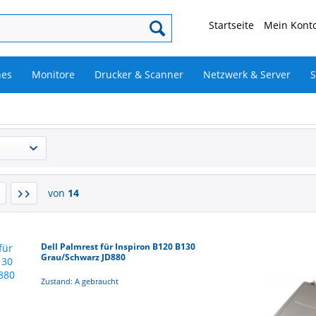
Startseite
Mein Konto
nes
Monitore
Drucker & Scanner
Netzwerk & Server
S
von
14
Dell Palmrest für Inspiron B120 B130
Grau/Schwarz JD880
Zustand: A gebraucht