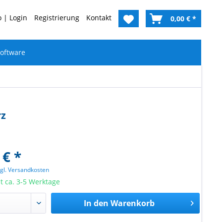
 | Login
Registrierung
Kontakt
0,00 € *
oftware
rz
 € *
zgl. Versandkosten
it ca. 3-5 Werktage
In den
Warenkorb