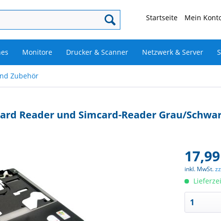
Startseite
Mein Konto
nes
Monitore
Drucker & Scanner
Netzwerk & Server
S
und Zubehör
-Card Reader und Simcard-Reader Grau/Schwa
17,99
inkl. MwSt.
z
Lieferze