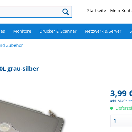
Startseite
Mein Konto
nes
Monitore
Drucker & Scanner
Netzwerk & Server
S
und Zubehör
0L grau-silber
3,99 
inkl. MwSt.
z
Lieferze