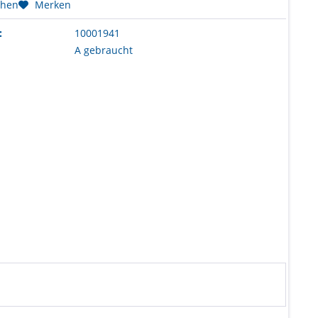
chen
Merken
:
10001941
A gebraucht