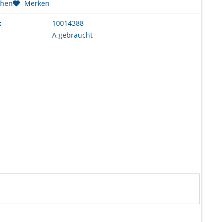
chen
Merken
:
10014388
A gebraucht