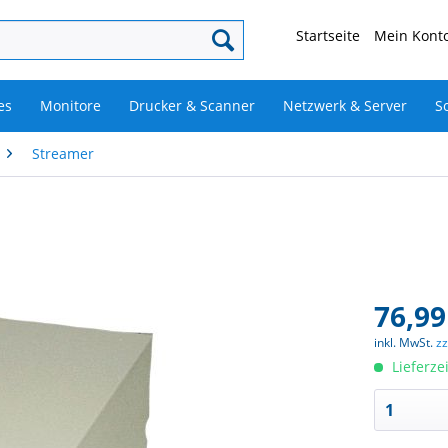
Startseite
Mein Konto
es
Monitore
Drucker & Scanner
Netzwerk & Server
S
Streamer
76,99
inkl. MwSt.
z
Lieferze