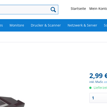
Startseite
Mein Konto
es
Monitore
Drucker & Scanner
Netzwerk & Server
S
2,99 
inkl. MwSt.
z
Lieferze