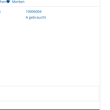
chen
Merken
:
10006004
A gebraucht