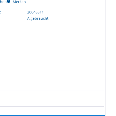
chen
Merken
:
20048811
A gebraucht