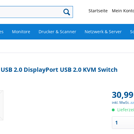
Startseite
Mein Konto
es
Monitore
Drucker & Scanner
Netzwerk & Server
S
t USB 2.0 DisplayPort USB 2.0 KVM Switch
30,99
inkl. MwSt.
z
Lieferze