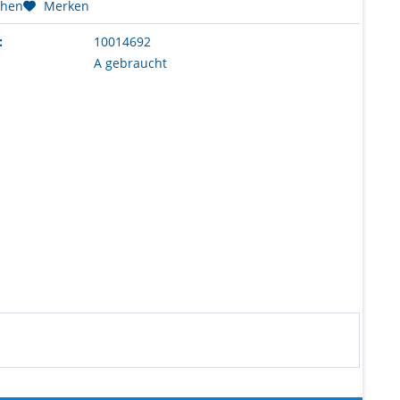
chen
Merken
:
10014692
A gebraucht