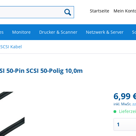
Startseite
Mein Konto
es
Monitore
Drucker & Scanner
Netzwerk & Server
S
SCSI Kabel
I 50-Pin SCSI 50-Polig 10,0m
6,99 
inkl. MwSt.
z
Lieferze