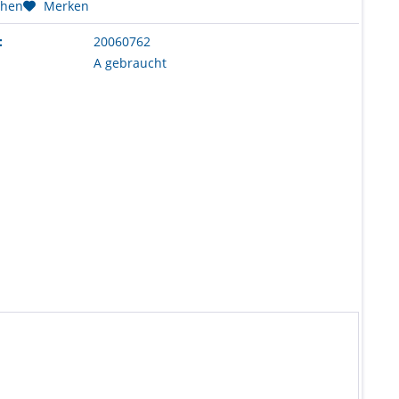
chen
Merken
:
20060762
A gebraucht