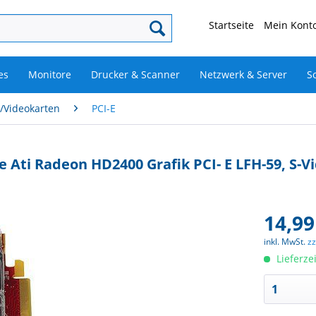
Startseite
Mein Konto
es
Monitore
Drucker & Scanner
Netzwerk & Server
S
n/Videokarten
PCI-E
 Ati Radeon HD2400 Grafik PCI- E LFH-59, S-V
14,99
inkl. MwSt.
z
Lieferze