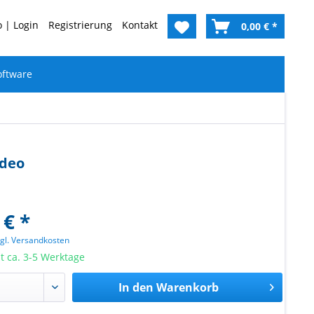
 | Login
Registrierung
Kontakt
0,00 € *
oftware
ideo
 € *
zgl. Versandkosten
it ca. 3-5 Werktage
In den
Warenkorb