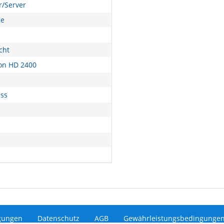
/Server
le
cht
on HD 2400
ess
gungen
Datenschutz
AGB
Gewährleistungsbedingunge