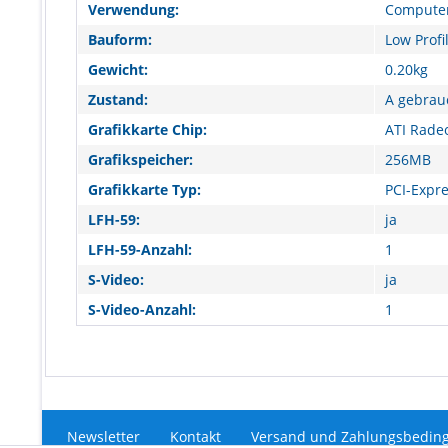
Verwendung:
Computer
Bauform:
Low Profi
Gewicht:
0.20kg
Zustand:
A gebrau
Grafikkarte Chip:
ATI Rade
Grafikspeicher:
256MB
Grafikkarte Typ:
PCI-Expr
LFH-59:
ja
LFH-59-Anzahl:
1
S-Video:
ja
S-Video-Anzahl:
1
Newsletter
Kontakt
Versand und Zahlungsbedin