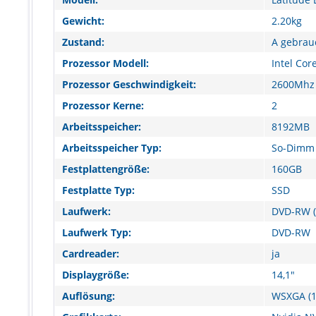
Gewicht:
2.20kg
Zustand:
A gebrau
Prozessor Modell:
Intel Cor
Prozessor Geschwindigkeit:
2600Mhz
Prozessor Kerne:
2
Arbeitsspeicher:
8192MB
Arbeitsspeicher Typ:
So-Dimm
Festplattengröße:
160GB
Festplatte Typ:
SSD
Laufwerk:
DVD-RW (
Laufwerk Typ:
DVD-RW
Cardreader:
ja
Displaygröße:
14,1"
Auflösung:
WSXGA (1