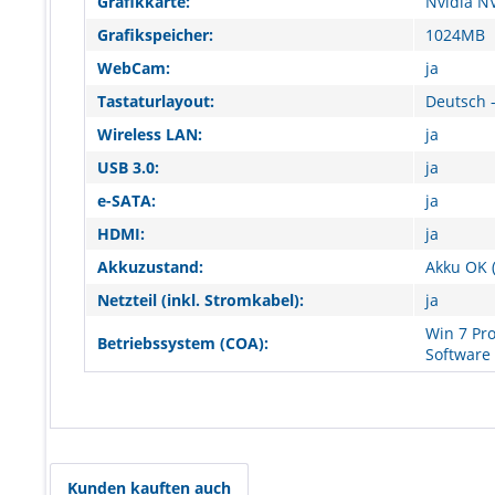
Grafikkarte:
Nvidia N
Grafikspeicher:
1024MB
WebCam:
ja
Tastaturlayout:
Deutsch -
Wireless LAN:
ja
USB 3.0:
ja
e-SATA:
ja
HDMI:
ja
Akkuzustand:
Akku OK (
Netzteil (inkl. Stromkabel):
ja
Win 7 Pro
Betriebssystem (COA):
Software
Kunden kauften auch