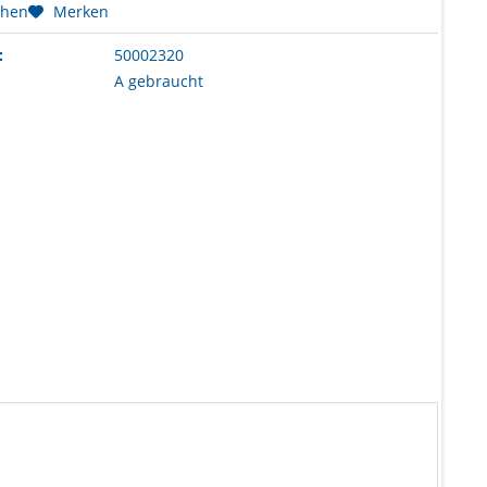
chen
Merken
:
50002320
A gebraucht