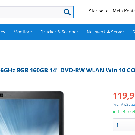
Startseite
Mein Konto
nes
Monitore
Drucker & Scanner
Netzwerk & Server
S
M 2,6GHz 8GB 160GB 14" DVD-RW WLAN Win 10 C
119,9
inkl. MwSt.
z
Lieferze