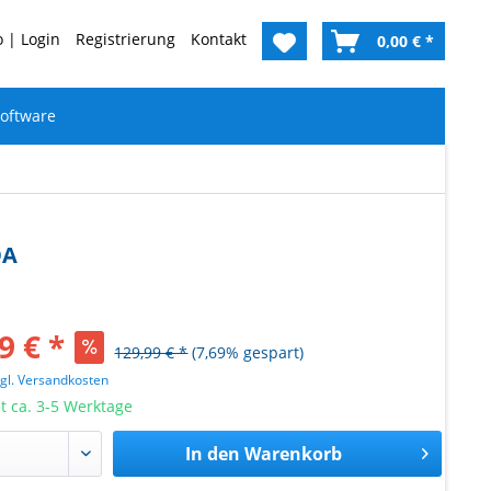
 | Login
Registrierung
Kontakt
0,00 € *
oftware
OA
9 € *
129,99 € *
(7,69% gespart)
zgl. Versandkosten
it ca. 3-5 Werktage
In den
Warenkorb