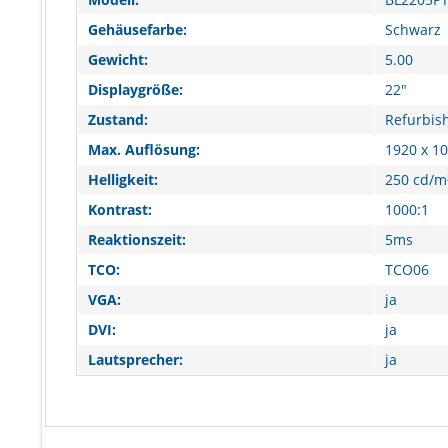
Gehäusefarbe:
Schwarz
Gewicht:
5.00
Displaygröße:
22"
Zustand:
Refurbis
Max. Auflösung:
1920 x 1
Helligkeit:
250 cd/m
Kontrast:
1000:1
Reaktionszeit:
5ms
TCO:
TCO06
VGA:
ja
DVI:
ja
Lautsprecher:
ja