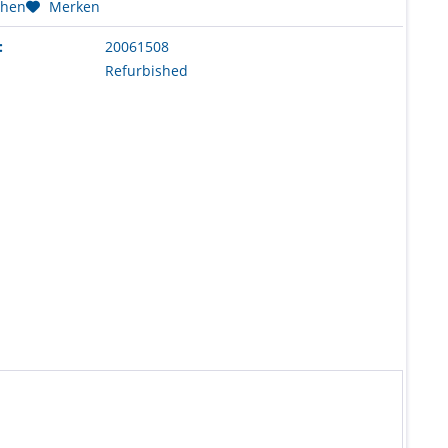
chen
Merken
:
20061508
Refurbished