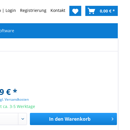
 | Login
Registrierung
Kontakt
0,00 € *
oftware
9 € *
zgl. Versandkosten
it ca. 3-5 Werktage
In den
Warenkorb