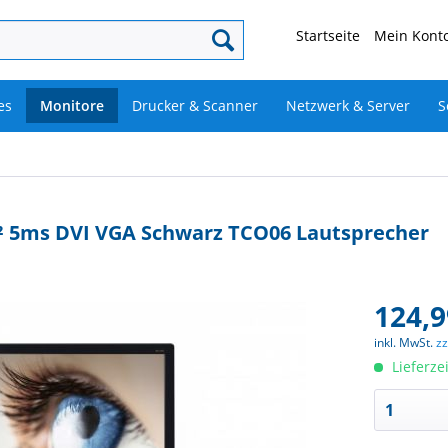
Startseite
Mein Konto
es
Monitore
Drucker & Scanner
Netzwerk & Server
S
m² 5ms DVI VGA Schwarz TCO06 Lautsprecher
124,9
inkl. MwSt.
z
Lieferze