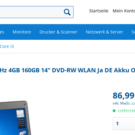
Startseite
Mein Konto
es
Monitore
Drucker & Scanner
Netzwerk & Server
S
 Core i3
00MHz 4GB 160GB 14" DVD-RW WLAN Ja DE Akku 
86,99
inkl. MwSt.
z
Lieferze