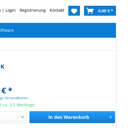
 | Login
Registrierung
Kontakt
0,00 € *
oftware
OK
 € *
zgl. Versandkosten
it ca. 3-5 Werktage
In den
Warenkorb