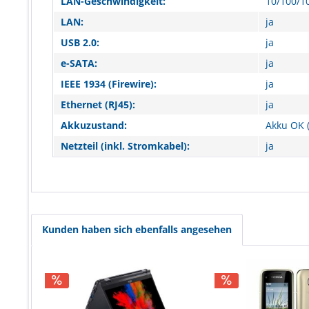
LAN-Geschwindigkeit:
10/100/1
LAN:
ja
USB 2.0:
ja
e-SATA:
ja
IEEE 1934 (Firewire):
ja
Ethernet (RJ45):
ja
Akkuzustand:
Akku OK (
Netzteil (inkl. Stromkabel):
ja
Kunden haben sich ebenfalls angesehen