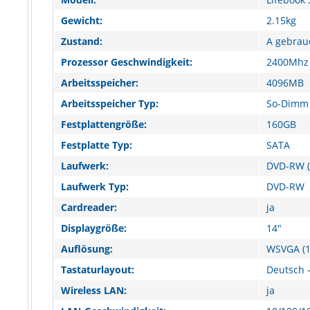
Gewicht:
2.15kg
Zustand:
A gebrau
Prozessor Geschwindigkeit:
2400Mhz
Arbeitsspeicher:
4096MB
Arbeitsspeicher Typ:
So-Dimm
Festplattengröße:
160GB
Festplatte Typ:
SATA
Laufwerk:
DVD-RW (
Laufwerk Typ:
DVD-RW
Cardreader:
ja
Displaygröße:
14"
Auflösung:
WSVGA (1
Tastaturlayout:
Deutsch -
Wireless LAN:
ja