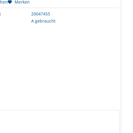
chen
Merken
:
20047455
A gebraucht