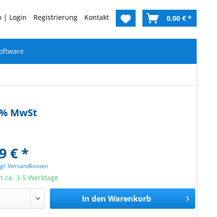
 | Login
Registrierung
Kontakt
0,00 € *
oftware
19% MwSt
9 € *
zgl. Versandkosten
it ca. 3-5 Werktage
In den
Warenkorb