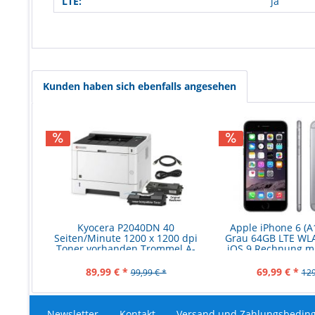
LTE:
ja
Kunden haben sich ebenfalls angesehen
Kyocera P2040DN 40
Apple iPhone 6 (A
Seiten/Minute 1200 x 1200 dpi
Grau 64GB LTE WL
Toner vorhanden Trommel A-
iOS 9 Rechnung m
Ware
89,99 € *
69,99 € *
99,99 € *
129
Newsletter
Kontakt
Versand und Zahlungsbedin