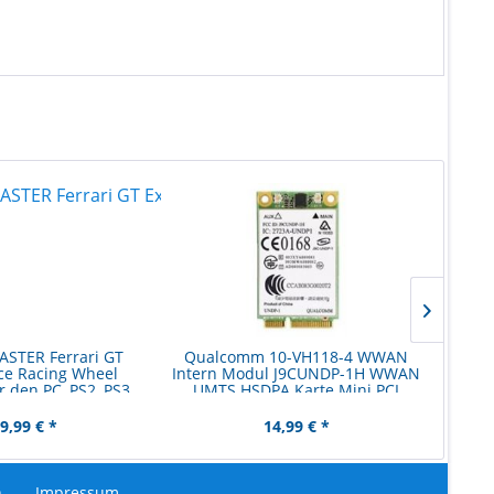
STER Ferrari GT
Qualcomm 10-VH118-4 WWAN
Micro
ce Racing Wheel
Intern Modul J9CUNDP-1H WWAN
r den PC, PS2, PS3
UMTS HSDPA Karte Mini PCI
Express
9,99 € *
14,99 € *
n
Impressum