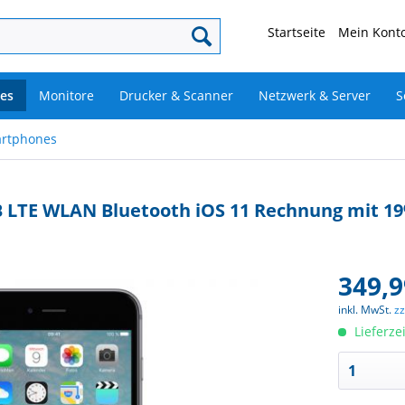
Startseite
Mein Konto
es
Monitore
Drucker & Scanner
Netzwerk & Server
S
rtphones
GB LTE WLAN Bluetooth iOS 11 Rechnung mit 
349,9
inkl. MwSt.
z
Lieferze