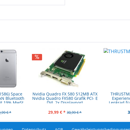
1586) Space
Nvidia Quadro FX 580 512MB ATX
THRUSTMA
AN Bluetooth
Nvidia Quadro FX580 Grafik PCI- E
Experien
it 19% MwSt
DVI, 2x Displayport
Lenkrad fü
29,99 € *
3
,99 € *
30,99 € *
gungen
Datenschutz
AGB
Gewährleistungsbedingunge