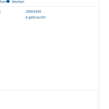
chen
Merken
:
20063450
A gebraucht