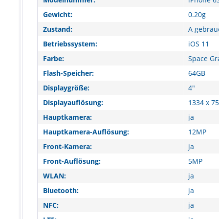
Gewicht:
0.20g
Zustand:
A gebrau
Betriebssystem:
iOS 11
Farbe:
Space Gr
Flash-Speicher:
64GB
Displaygröße:
4"
Displayauflösung:
1334 x 7
Hauptkamera:
ja
Hauptkamera-Auflösung:
12MP
Front-Kamera:
ja
Front-Auflösung:
5MP
WLAN:
ja
Bluetooth:
ja
NFC:
ja