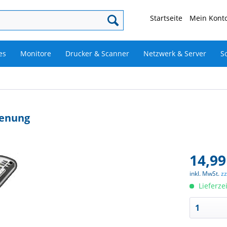
Startseite
Mein Konto
es
Monitore
Drucker & Scanner
Netzwerk & Server
S
ienung
14,99
inkl. MwSt.
z
Lieferze