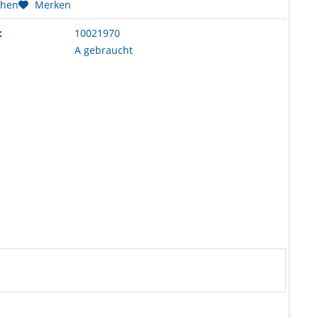
chen
Merken
:
10021970
A gebraucht