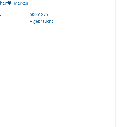
chen
Merken
:
50051275
A gebraucht