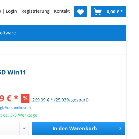
 | Login
Registrierung
Kontakt
0,00 € *
oftware
SSD Win11
9 € *
269,99 € *
(25,93% gespart)
zgl. Versandkosten
it ca. 3-5 Werktage
In den
Warenkorb