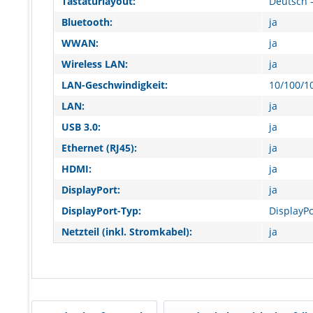
Tastaturlayout:
Deutsch -
Bluetooth:
ja
WWAN:
ja
Wireless LAN:
ja
LAN-Geschwindigkeit:
10/100/1
LAN:
ja
USB 3.0:
ja
Ethernet (RJ45):
ja
HDMI:
ja
DisplayPort:
ja
DisplayPort-Typ:
DisplayPo
Netzteil (inkl. Stromkabel):
ja