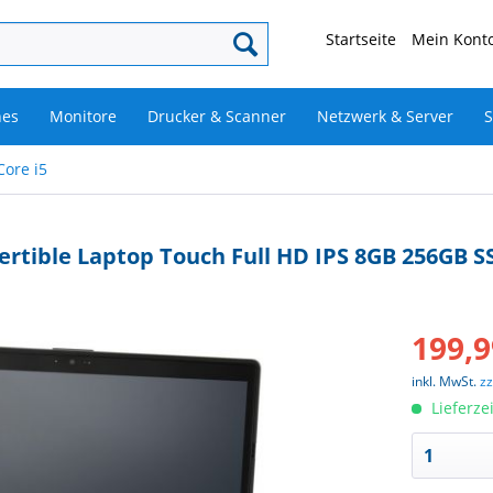
Startseite
Mein Konto
nes
Monitore
Drucker & Scanner
Netzwerk & Server
S
Core i5
vertible Laptop Touch Full HD IPS 8GB 256GB 
199,9
inkl. MwSt.
z
Lieferze