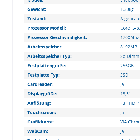
Gewicht:
1.30kg
Zustand:
A gebrau
Prozessor Modell:
Core i5-8
Prozessor Geschwindigkeit:
1700Mhz
Arbeitsspeicher:
8192MB
Arbeitsspeicher Typ:
So-Dimm
Festplattengröße:
256GB
Festplatte Typ:
SSD
Cardreader:
ja
Displaygröße:
13,3"
Auflösung:
Full HD (
Touchscreen:
ja
Grafikkarte:
VIA Chro
WebCam:
ja