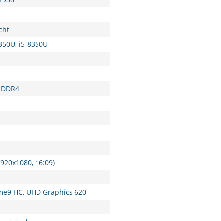
cht
350U, i5-8350U
 DDR4
1920x1080, 16:09)
me9 HC, UHD Graphics 620