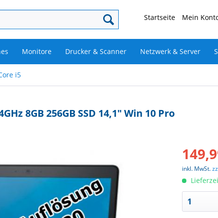
Startseite
Mein Konto
nes
Monitore
Drucker & Scanner
Netzwerk & Server
S
Core i5
2,4GHz 8GB 256GB SSD 14,1" Win 10 Pro
149,9
inkl. MwSt.
z
Lieferze