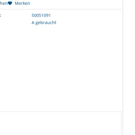
chen
Merken
:
50051091
A gebraucht