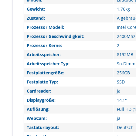
Gewicht:
1.76kg
Zustand:
A gebrau
Prozessor Modell:
Intel Cor
Prozessor Geschwindigkeit:
2400Mhz
Prozessor Kerne:
2
Arbeitsspeicher:
8192MB
Arbeitsspeicher Typ:
So-Dimm
Festplattengröße:
256GB
Festplatte Typ:
SSD
Cardreader:
ja
Displaygröße:
14,1"
Auflösung:
Full HD (
WebCam:
ja
Tastaturlayout:
Deutsch -