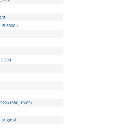
cht
e i5 6300U
 DDR4
1920x1080, 16:09)
 original