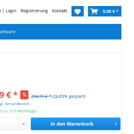
 | Login
Registrierung
Kontakt
0,00 € *
oftware
9 € *
204,99 € *
(26,83% gespart)
zgl. Versandkosten
it ca. 3-5 Werktage
In den
Warenkorb