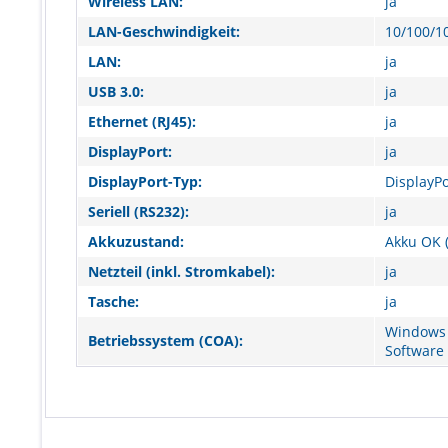
Wireless LAN:
ja
LAN-Geschwindigkeit:
10/100/1
LAN:
ja
USB 3.0:
ja
Ethernet (RJ45):
ja
DisplayPort:
ja
DisplayPort-Typ:
DisplayPo
Seriell (RS232):
ja
Akkuzustand:
Akku OK (
Netzteil (inkl. Stromkabel):
ja
Tasche:
ja
Windows 
Betriebssystem (COA):
Software