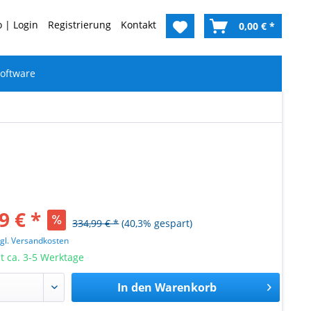
 | Login
Registrierung
Kontakt
0,00 € *
oftware
9 € *
334,99 € *
(40,3% gespart)
zgl. Versandkosten
it ca. 3-5 Werktage
In den
Warenkorb