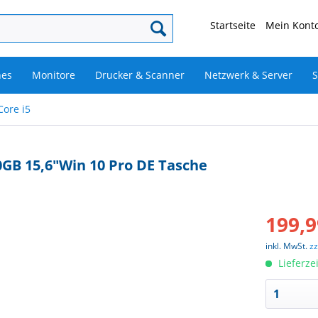
Startseite
Mein Konto
nes
Monitore
Drucker & Scanner
Netzwerk & Server
S
Core i5
0GB 15,6"Win 10 Pro DE Tasche
199,9
inkl. MwSt.
z
Lieferze