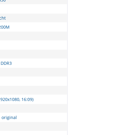
cht
4200M
 DDR3
1920x1080, 16:09)
 original