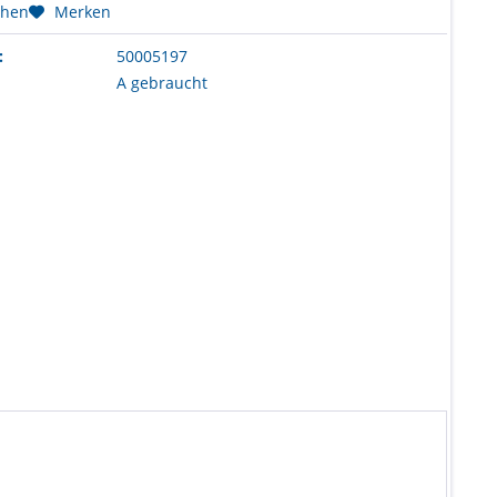
chen
Merken
:
50005197
A gebraucht