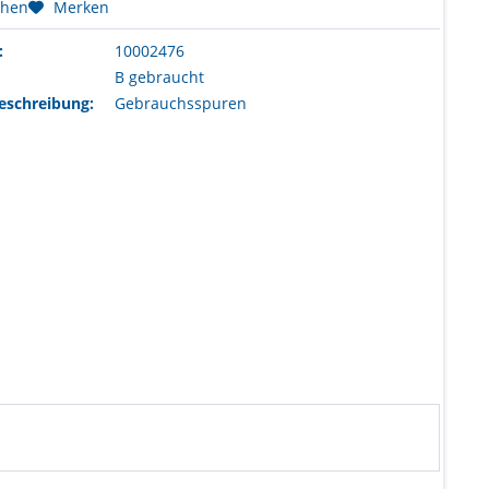
chen
Merken
:
10002476
B gebraucht
eschreibung:
Gebrauchsspuren