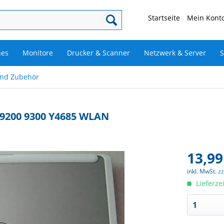
Startseite
Mein Konto
nes
Monitore
Drucker & Scanner
Netzwerk & Server
S
und Zubehör
n 9200 9300 Y4685 WLAN
13,99
inkl. MwSt.
z
Lieferze