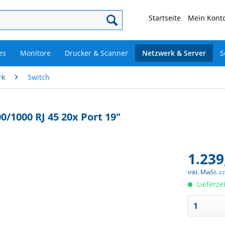
Startseite
Mein Konto
es
Monitore
Drucker & Scanner
Netzwerk & Server
S
rk
Switch
0/1000 RJ 45 20x Port 19"
1.239
inkl. MwSt.
z
Lieferze