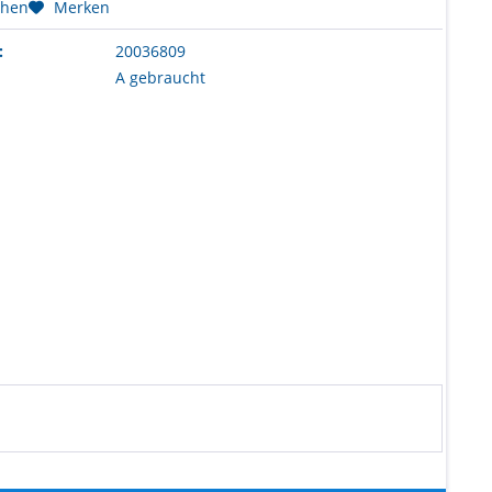
chen
Merken
:
20036809
A gebraucht