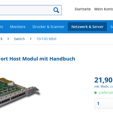
Startseite
Mein Konto
es
Monitore
Drucker & Scanner
Netzwerk & Server
S
rk
Switch
10/100 Mbit
 Port Host Modul mit Handbuch
21,90
inkl. MwSt.
z
Lieferze