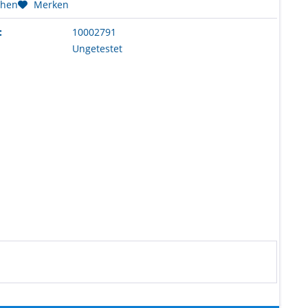
chen
Merken
:
10002791
Ungetestet