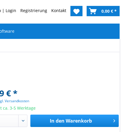
 | Login
Registrierung
Kontakt
0,00 € *
oftware
9 € *
zgl. Versandkosten
it ca. 3-5 Werktage
In den
Warenkorb