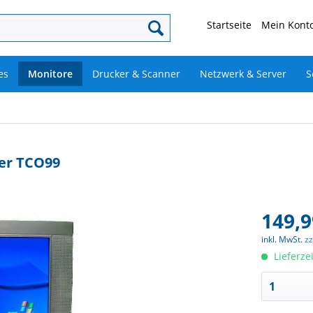
Startseite
Mein Konto
es
Monitore
Drucker & Scanner
Netzwerk & Server
S
ber TCO99
149,9
inkl. MwSt.
z
Lieferze