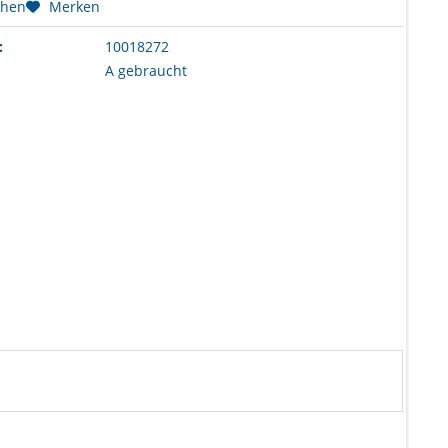
chen
Merken
:
10018272
A gebraucht