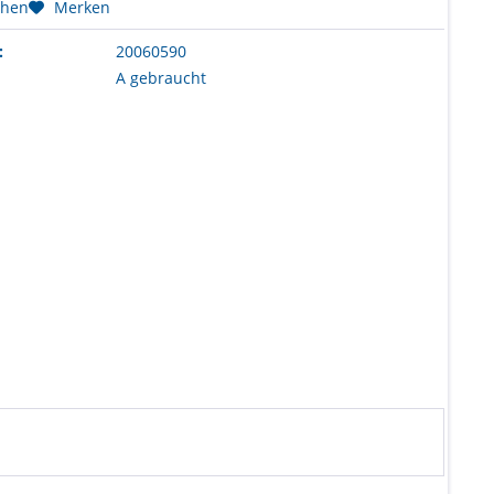
chen
Merken
:
20060590
A gebraucht