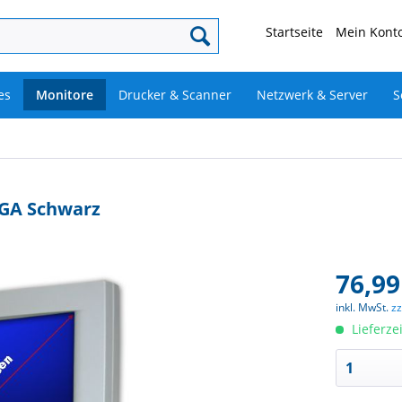
Startseite
Mein Konto
es
Monitore
Drucker & Scanner
Netzwerk & Server
S
VGA Schwarz
76,99
inkl. MwSt.
z
Lieferze