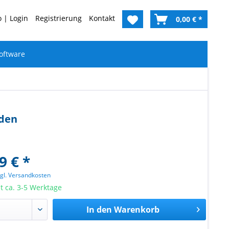
 | Login
Registrierung
Kontakt
0,00 € *
oftware
nden
9 € *
zgl. Versandkosten
it ca. 3-5 Werktage
In den
Warenkorb