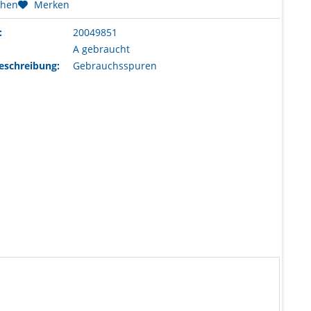
chen
Merken
:
20049851
A gebraucht
eschreibung:
Gebrauchsspuren