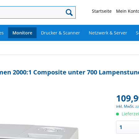
Startseite
Mein Konto
es
Monitore
Drucker & Scanner
Netzwerk & Server
S
Lumen 2000:1 Composite unter 700 Lampenstu
109,9
inkl. MwSt.
z
Lieferze