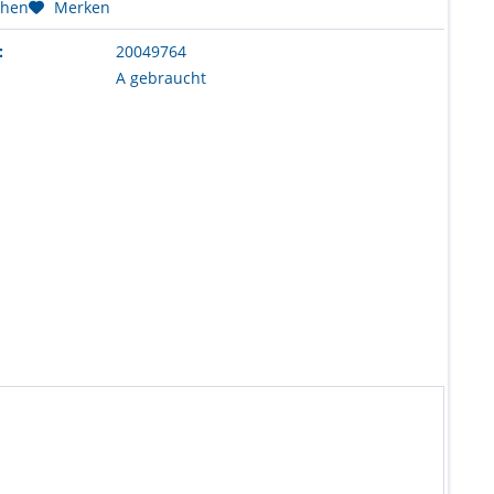
chen
Merken
:
20049764
A gebraucht