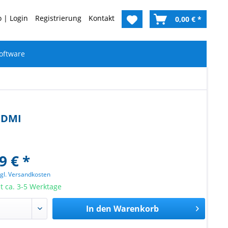
 | Login
Registrierung
Kontakt
0,00 € *
oftware
HDMI
9 € *
zgl. Versandkosten
it ca. 3-5 Werktage
In den
Warenkorb