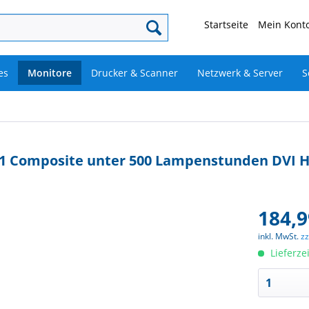
Startseite
Mein Konto
es
Monitore
Drucker & Scanner
Netzwerk & Server
S
0:1 Composite unter 500 Lampenstunden DVI 
184,9
inkl. MwSt.
z
Lieferze