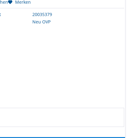
chen
Merken
:
20035379
Neu OVP