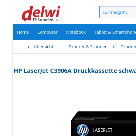
Home
Computer
Notebook
Tablet & Smartphon
Übersicht
Drucker & Scanner
Drucke
HP LaserJet C3906A Druckkassette schw