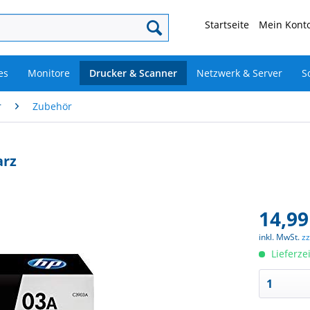
Startseite
Mein Konto
es
Monitore
Drucker & Scanner
Netzwerk & Server
S
r
Zubehör
arz
14,99
inkl. MwSt.
z
Lieferze