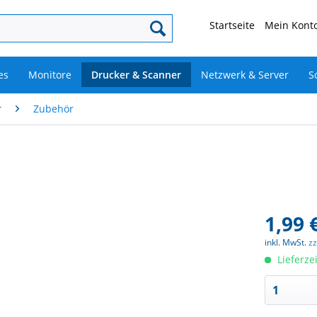
Startseite
Mein Konto
es
Monitore
Drucker & Scanner
Netzwerk & Server
S
r
Zubehör
1,99 
inkl. MwSt.
z
Lieferze