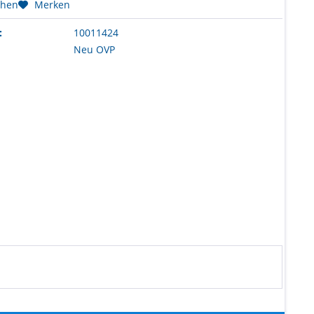
chen
Merken
:
10011424
Neu OVP