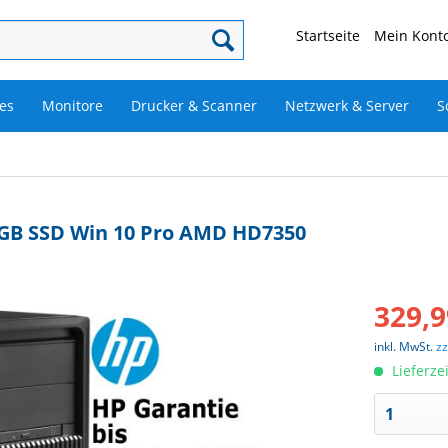
Startseite
Mein Konto
es
Monitore
Drucker & Scanner
Netzwerk & Server
S
8GB SSD Win 10 Pro AMD HD7350
329,9
inkl. MwSt.
z
Lieferze