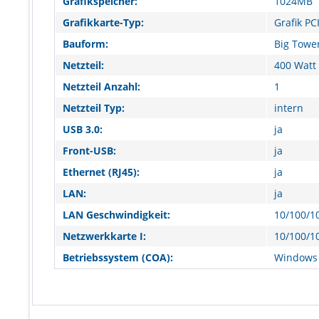
Grafikspeicher:
1024MB
Grafikkarte-Typ:
Grafik PCI
Bauform:
Big Towe
Netzteil:
400 Watt
Netzteil Anzahl:
1
Netzteil Typ:
intern
USB 3.0:
ja
Front-USB:
ja
Ethernet (RJ45):
ja
LAN:
ja
LAN Geschwindigkeit:
10/100/1
Netzwerkkarte I:
10/100/10
Betriebssystem (COA):
Windows 