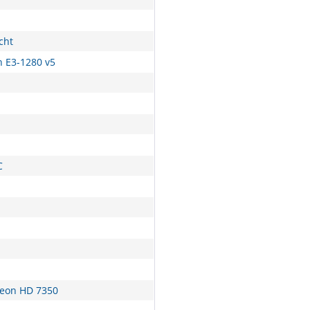
cht
n E3-1280 v5
C
eon HD 7350