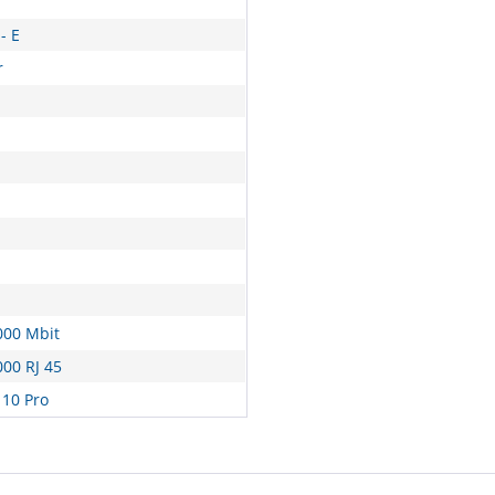
- E
r
000 Mbit
00 RJ 45
10 Pro