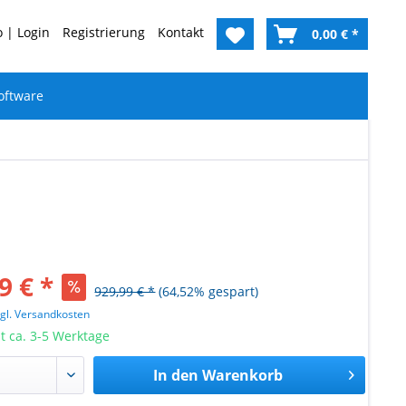
 | Login
Registrierung
Kontakt
0,00 € *
oftware
9 € *
929,99 € *
(64,52% gespart)
zgl. Versandkosten
it ca. 3-5 Werktage
In den
Warenkorb