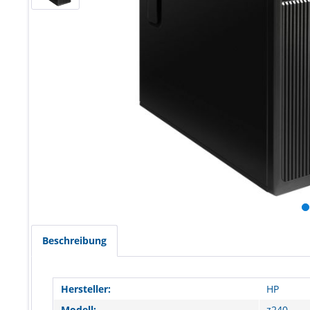
Beschreibung
Hersteller:
HP
Modell:
z240