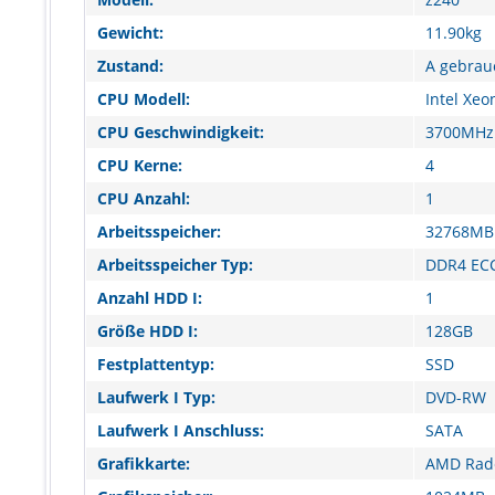
Gewicht:
11.90kg
Zustand:
A gebrau
CPU Modell:
Intel Xeo
CPU Geschwindigkeit:
3700MHz
CPU Kerne:
4
CPU Anzahl:
1
Arbeitsspeicher:
32768MB
Arbeitsspeicher Typ:
DDR4 EC
Anzahl HDD I:
1
Größe HDD I:
128GB
Festplattentyp:
SSD
Laufwerk I Typ:
DVD-RW
Laufwerk I Anschluss:
SATA
Grafikkarte:
AMD Rad