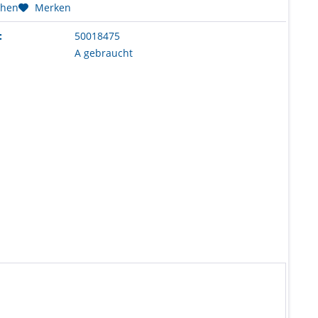
chen
Merken
:
50018475
A gebraucht