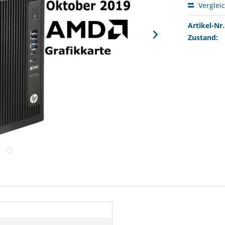
Verglei
Artikel-Nr.
Zustand: