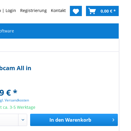
 | Login
Registrierung
Kontakt
0,00 € *
oftware
bcam All in
9 € *
zgl. Versandkosten
it ca. 3-5 Werktage
In den
Warenkorb