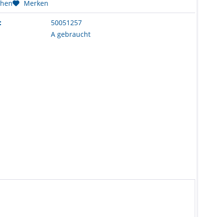
chen
Merken
:
50051257
A gebraucht