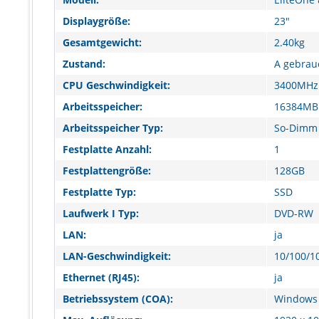
Displaygröße:
23"
Gesamtgewicht:
2.40kg
Zustand:
A gebrau
CPU Geschwindigkeit:
3400MHz
Arbeitsspeicher:
16384MB
Arbeitsspeicher Typ:
So-Dimm
Festplatte Anzahl:
1
Festplattengröße:
128GB
Festplatte Typ:
SSD
Laufwerk I Typ:
DVD-RW
LAN:
ja
LAN-Geschwindigkeit:
10/100/1
Ethernet (RJ45):
ja
Betriebssystem (COA):
Windows 