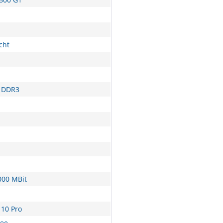
cht
 DDR3
000 MBit
10 Pro