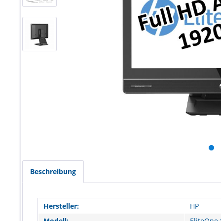
Beschreibung
Hersteller:
HP
Modell:
EliteOne