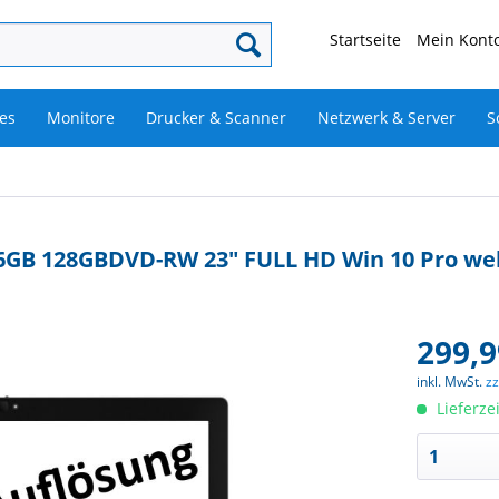
Startseite
Mein Konto
es
Monitore
Drucker & Scanner
Netzwerk & Server
S
 16GB 128GBDVD-RW 23" FULL HD Win 10 Pro we
299,9
inkl. MwSt.
z
Lieferze