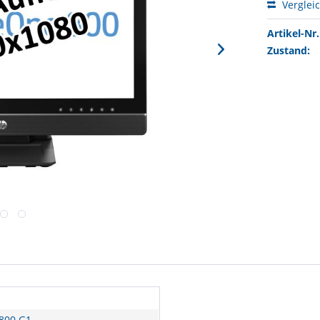
Verglei
Artikel-Nr.
Zustand:
 800 G1