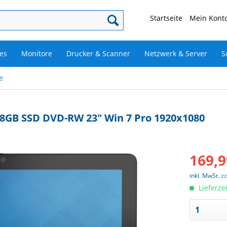
Startseite
Mein Konto
es
Monitore
Drucker & Scanner
Netzwerk & Server
S
e
128GB SSD DVD-RW 23" Win 7 Pro 1920x1080
169,9
inkl. MwSt.
z
Lieferze