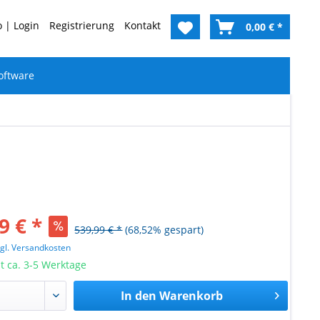
 | Login
Registrierung
Kontakt
0,00 € *
oftware
9 € *
539,99 € *
(68,52% gespart)
zgl. Versandkosten
it ca. 3-5 Werktage
In den
Warenkorb