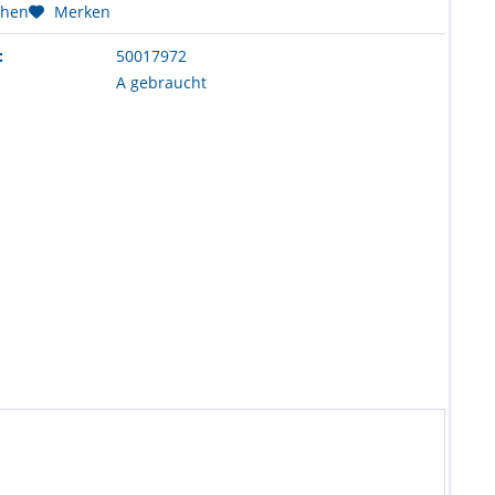
chen
Merken
:
50017972
A gebraucht