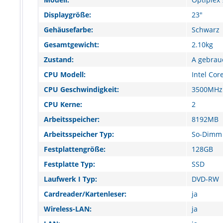
Displaygröße:
23"
Gehäusefarbe:
Schwarz
Gesamtgewicht:
2.10kg
Zustand:
A gebrau
CPU Modell:
Intel Cor
CPU Geschwindigkeit:
3500MHz
CPU Kerne:
2
Arbeitsspeicher:
8192MB
Arbeitsspeicher Typ:
So-Dimm
Festplattengröße:
128GB
Festplatte Typ:
SSD
Laufwerk I Typ:
DVD-RW
Cardreader/Kartenleser:
ja
Wireless-LAN:
ja