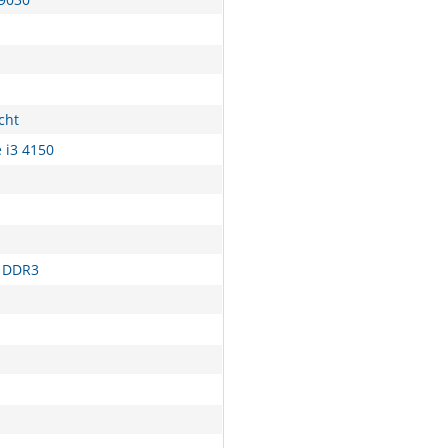
cht
e i3 4150
 DDR3