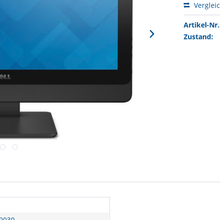
Verglei
Artikel-Nr.
Zustand:
 9030