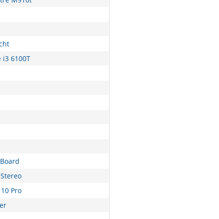
cht
e i3 6100T
nBoard
Stereo
10 Pro
er