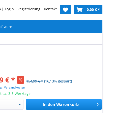
 | Login
Registrierung
Kontakt
0,00 € *
oftware
9 € *
154,99 € *
(16,13% gespart)
zgl. Versandkosten
it ca. 3-5 Werktage
In den
Warenkorb