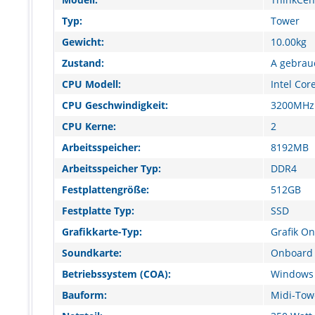
Typ:
Tower
Gewicht:
10.00kg
Zustand:
A gebrau
CPU Modell:
Intel Cor
CPU Geschwindigkeit:
3200MHz
CPU Kerne:
2
Arbeitsspeicher:
8192MB
Arbeitsspeicher Typ:
DDR4
Festplattengröße:
512GB
Festplatte Typ:
SSD
Grafikkarte-Typ:
Grafik O
Soundkarte:
Onboard 
Betriebssystem (COA):
Windows 
Bauform:
Midi-Tow