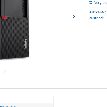
Verglei
Artikel-Nr.
Zustand:
tre M910t