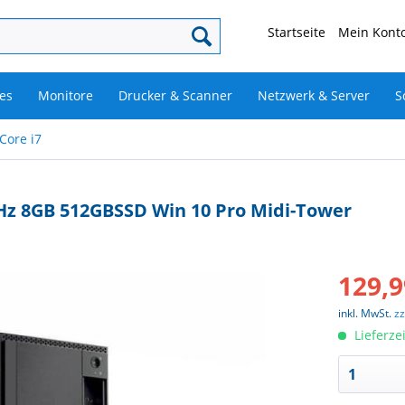
Startseite
Mein Konto
es
Monitore
Drucker & Scanner
Netzwerk & Server
S
 Core i7
Hz 8GB 512GBSSD Win 10 Pro Midi-Tower
129,9
inkl. MwSt.
z
Lieferze