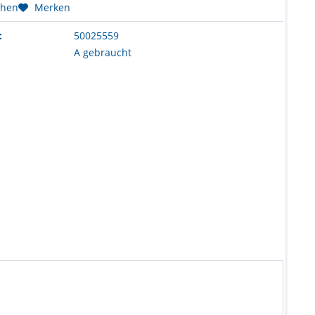
chen
Merken
:
50025559
A gebraucht