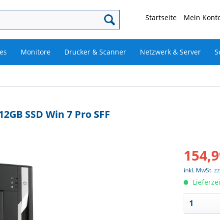
Startseite
Mein Konto
es
Monitore
Drucker & Scanner
Netzwerk & Server
S
512GB SSD Win 7 Pro SFF
154,9
inkl. MwSt.
z
Lieferze