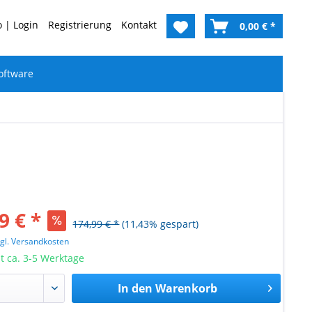
 | Login
Registrierung
Kontakt
0,00 € *
oftware
9 € *
174,99 € *
(11,43% gespart)
zgl. Versandkosten
it ca. 3-5 Werktage
In den
Warenkorb