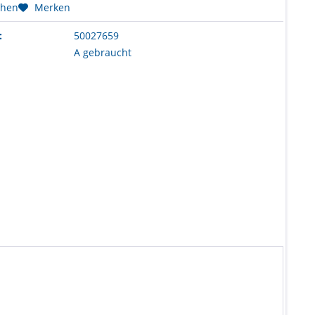
chen
Merken
:
50027659
A gebraucht