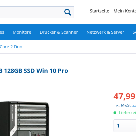
Startseite
Mein Konto
es
Monitore
Drucker & Scanner
Netzwerk & Server
S
 Core 2 Duo
B 128GB SSD Win 10 Pro
47,99
inkl. MwSt.
z
Lieferze