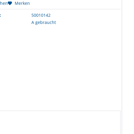
chen
Merken
:
50010142
A gebraucht