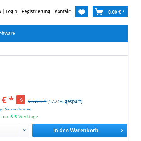
 | Login
Registrierung
Kontakt
0,00 € *
oftware
 € *
57,99 € *
(17,24% gespart)
zgl. Versandkosten
it ca. 3-5 Werktage
In den
Warenkorb