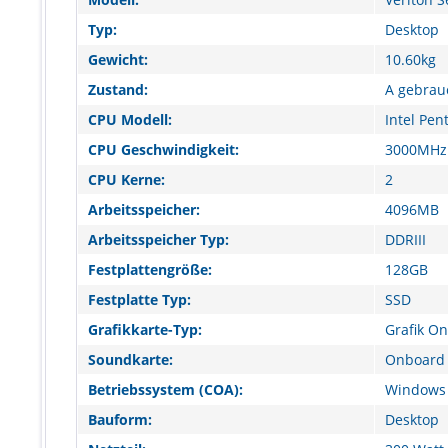
Typ:
Desktop
Gewicht:
10.60kg
Zustand:
A gebrau
CPU Modell:
Intel Pe
CPU Geschwindigkeit:
3000MHz
CPU Kerne:
2
Arbeitsspeicher:
4096MB
Arbeitsspeicher Typ:
DDRIII
Festplattengröße:
128GB
Festplatte Typ:
SSD
Grafikkarte-Typ:
Grafik O
Soundkarte:
Onboard 
Betriebssystem (COA):
Windows 
Bauform:
Desktop