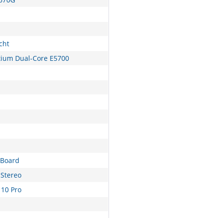
cht
ntium Dual-Core E5700
nBoard
Stereo
10 Pro