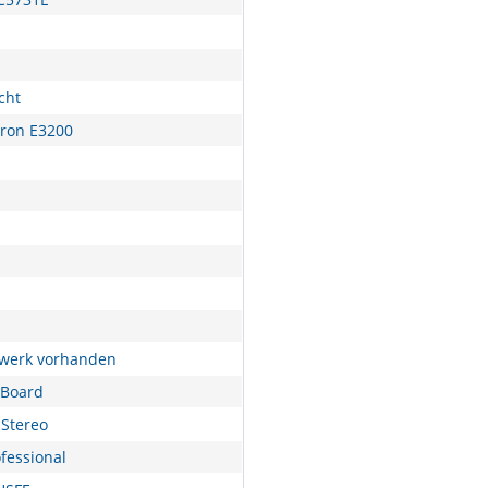
cht
eron E3200
fwerk vorhanden
nBoard
Stereo
fessional