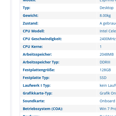
Typ:
Desktop
Gewicht:
8.00kg
Zustand:
A gebrau
CPU Modell:
Intel Cel
CPU Geschwindigkeit:
2400MHz
CPU Kerne:
1
Arbeitsspeicher:
2048MB
Arbeitsspeicher Typ:
DDRIII
Festplattengröße:
128GB
Festplatte Typ:
SSD
Laufwerk I Typ:
kein Lau
Grafikkarte-Typ:
Grafik O
Soundkarte:
Onboard 
Betriebssystem (COA):
Win 7 Pro