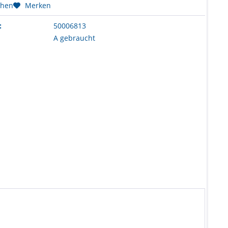
chen
Merken
:
50006813
A gebraucht