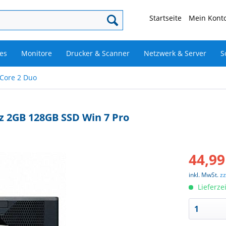
Startseite
Mein Konto
es
Monitore
Drucker & Scanner
Netzwerk & Server
S
 Core 2 Duo
Hz 2GB 128GB SSD Win 7 Pro
44,99
inkl. MwSt.
z
Lieferze