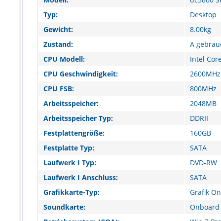
Typ:
Desktop
Gewicht:
8.00kg
Zustand:
A gebrau
CPU Modell:
Intel Cor
CPU Geschwindigkeit:
2600MHz
CPU FSB:
800MHz
Arbeitsspeicher:
2048MB
Arbeitsspeicher Typ:
DDRII
Festplattengröße:
160GB
Festplatte Typ:
SATA
Laufwerk I Typ:
DVD-RW
Laufwerk I Anschluss:
SATA
Grafikkarte-Typ:
Grafik O
Soundkarte:
Onboard 