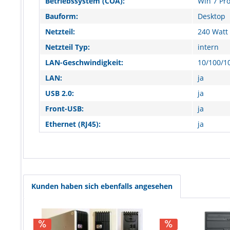
Betriebssystem (COA):
Win 7 Pro
Bauform:
Desktop
Netzteil:
240 Watt
Netzteil Typ:
intern
LAN-Geschwindigkeit:
10/100/1
LAN:
ja
USB 2.0:
ja
Front-USB:
ja
Ethernet (RJ45):
ja
Kunden haben sich ebenfalls angesehen