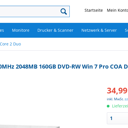
Startseite
Mein Konto
es
Monitore
Drucker & Scanner
Netzwerk & Server
S
 Core 2 Duo
2600MHz 2048MB 160GB DVD-RW Win 7 Pro COA 
34,99
inkl. MwSt.
z
Lieferze