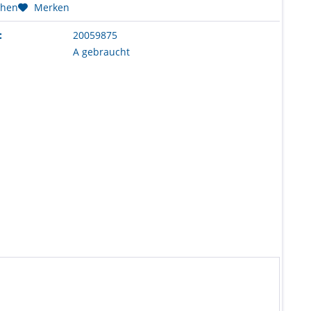
chen
Merken
:
20059875
A gebraucht