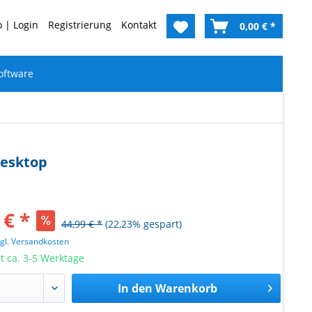
 | Login
Registrierung
Kontakt
0,00 € *
oftware
Desktop
 € *
44,99 € *
(22,23% gespart)
zgl. Versandkosten
it ca. 3-5 Werktage
In den
Warenkorb