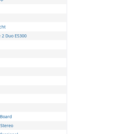
cht
e 2 Duo E5300
nBoard
Stereo