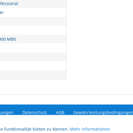
fessional
er
000 MBit
gungen
Datenschutz
AGB
Gewährleistungsbedingunge
e Funktionalität bieten zu können.
Mehr Informationen
etzl. Mehrwertsteuer zzgl.
Versandkosten
und ggf. Nachnahmegebühren, wenn nic