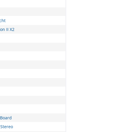
cht
n II X2
nBoard
Stereo