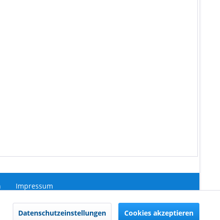
n
Impressum
Aktiv
Datenschutzeinstellungen
Cookies akzeptieren
ht anders beschrieben