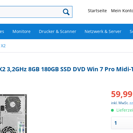
Startseite
Mein Konto
es
Monitore
Drucker & Scanner
Netzwerk & Server
S
 X2
2 3,2GHz 8GB 180GB SSD DVD Win 7 Pro Midi
59,99
inkl. MwSt.
z
Lieferze