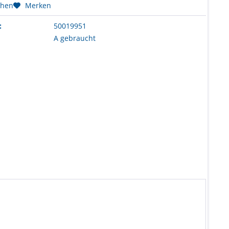
chen
Merken
:
50019951
A gebraucht