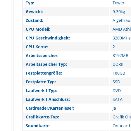
Typ:
Tower
Gewicht:
9.30kg
Zustand:
A gebrau
CPU Modell:
AMD Athlo
CPU Geschwindigkeit:
3200MHz
CPU Kerne:
2
Arbeitsspeicher:
8192MB
Arbeitsspeicher Typ:
DDRIII
Festplattengröße:
180GB
Festplatte Typ:
SSD
Laufwerk I Typ:
DVD
Laufwerk I Anschluss:
SATA
Cardreader/Kartenleser:
ja
Grafikkarte-Typ:
Grafik O
Soundkarte:
Onboard 