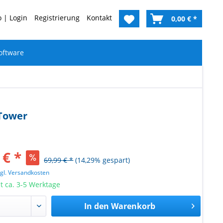
 | Login
Registrierung
Kontakt
0,00 € *
oftware
-Tower
 € *
69,99 € *
(14,29% gespart)
zgl. Versandkosten
it ca. 3-5 Werktage
In den
Warenkorb