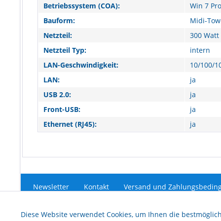
Betriebssystem (COA):
Win 7 Pro
Bauform:
Midi-Tow
Netzteil:
300 Watt
Netzteil Typ:
intern
LAN-Geschwindigkeit:
10/100/1
LAN:
ja
USB 2.0:
ja
Front-USB:
ja
Ethernet (RJ45):
ja
Newsletter
Kontakt
Versand und Zahlungsbedin
Funktionale
Diese Website verwendet Cookies, um Ihnen die bestmöglich
* Alle Preise inkl. ges