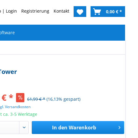
 | Login
Registrierung
Kontakt
0,00 € *
oftware
-Tower
 € *
61,99 € *
(16,13% gespart)
zgl. Versandkosten
it ca. 3-5 Werktage
In den
Warenkorb