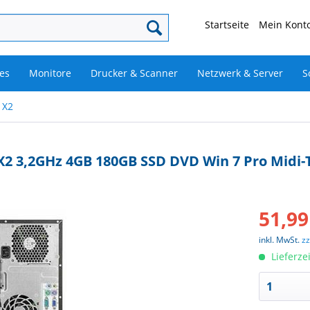
Startseite
Mein Konto
es
Monitore
Drucker & Scanner
Netzwerk & Server
S
 X2
2 3,2GHz 4GB 180GB SSD DVD Win 7 Pro Midi
51,99
inkl. MwSt.
z
Lieferze