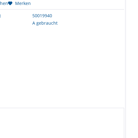
chen
Merken
:
50019940
A gebraucht