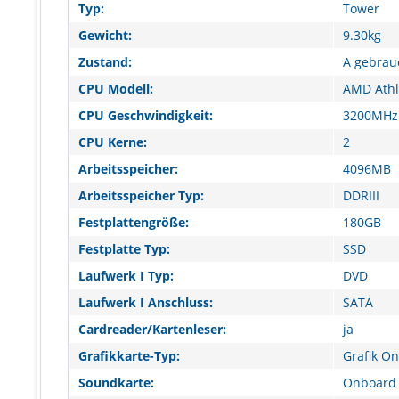
Typ:
Tower
Gewicht:
9.30kg
Zustand:
A gebrau
CPU Modell:
AMD Athlo
CPU Geschwindigkeit:
3200MHz
CPU Kerne:
2
Arbeitsspeicher:
4096MB
Arbeitsspeicher Typ:
DDRIII
Festplattengröße:
180GB
Festplatte Typ:
SSD
Laufwerk I Typ:
DVD
Laufwerk I Anschluss:
SATA
Cardreader/Kartenleser:
ja
Grafikkarte-Typ:
Grafik O
Soundkarte:
Onboard 