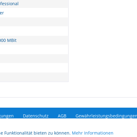
fessional
er
000 MBit
gungen
Datenschutz
AGB
Gewährleistungsbedingunge
e Funktionalität bieten zu können.
Mehr Informationen
etzl. Mehrwertsteuer zzgl.
Versandkosten
und ggf. Nachnahmegebühren, wenn nic