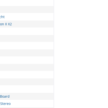
cht
n II X2
nBoard
Stereo