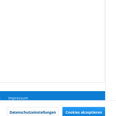
n
Impressum
Aktiv
Datenschutzeinstellungen
Cookies akzeptieren
ht anders beschrieben