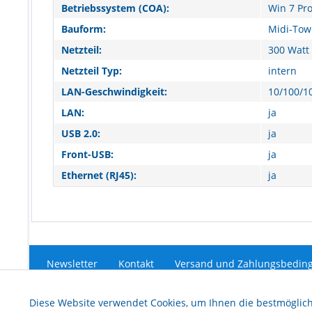
Betriebssystem (COA):
Win 7 Pro
Bauform:
Midi-Tow
Netzteil:
300 Watt
Netzteil Typ:
intern
LAN-Geschwindigkeit:
10/100/1
LAN:
ja
USB 2.0:
ja
Front-USB:
ja
Ethernet (RJ45):
ja
Newsletter
Kontakt
Versand und Zahlungsbedin
Funktionale
Diese Website verwendet Cookies, um Ihnen die bestmöglich
* Alle Preise inkl. ges