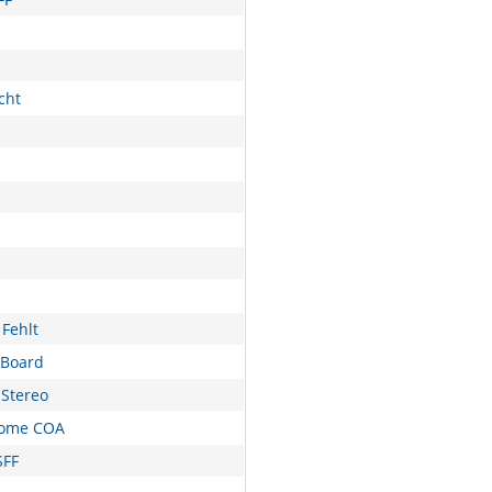
cht
Fehlt
nBoard
Stereo
Home COA
SFF