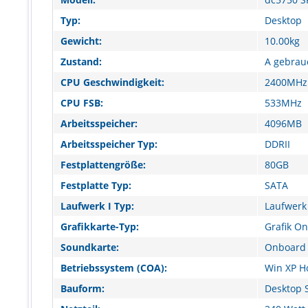
Typ:
Desktop
Gewicht:
10.00kg
Zustand:
A gebrau
CPU Geschwindigkeit:
2400MHz
CPU FSB:
533MHz
Arbeitsspeicher:
4096MB
Arbeitsspeicher Typ:
DDRII
Festplattengröße:
80GB
Festplatte Typ:
SATA
Laufwerk I Typ:
Laufwerk 
Grafikkarte-Typ:
Grafik O
Soundkarte:
Onboard 
Betriebssystem (COA):
Win XP 
Bauform:
Desktop 