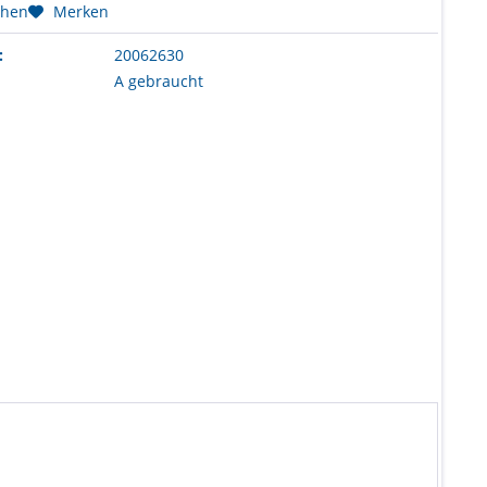
chen
Merken
:
20062630
A gebraucht