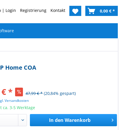
 | Login
Registrierung
Kontakt
0,00 € *
oftware
 XP Home COA
 € *
47,99 € *
(20,84% gespart)
zgl. Versandkosten
it ca. 3-5 Werktage
In den
Warenkorb