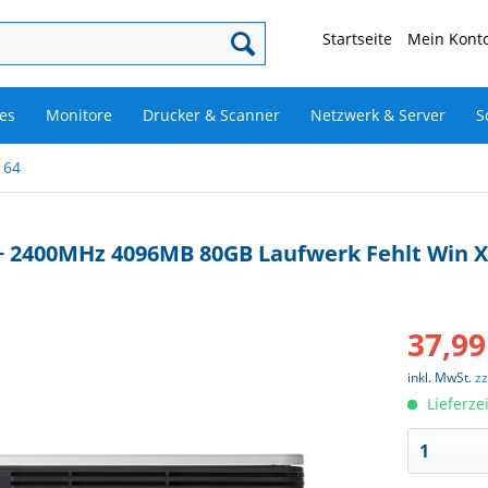
Startseite
Mein Konto
es
Monitore
Drucker & Scanner
Netzwerk & Server
S
 64
0+ 2400MHz 4096MB 80GB Laufwerk Fehlt Win
37,99
inkl. MwSt.
z
Lieferze