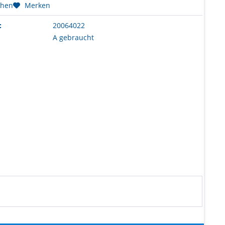
chen
Merken
:
20064022
A gebraucht