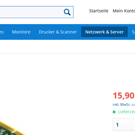
Startseite
Mein Konto
es
Monitore
Drucker & Scanner
Netzwerk & Server
S
15,90
inkl. MwSt.
z
Lieferze