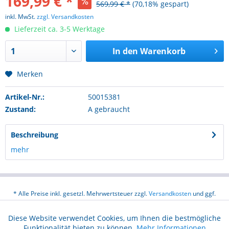
169,99 € *
569,99 € *
(70,18% gespart)
inkl. MwSt.
zzgl. Versandkosten
Lieferzeit ca. 3-5 Werktage
In den
Warenkorb
Merken
Artikel-Nr.:
50015381
Zustand:
A gebraucht
Beschreibung
mehr
* Alle Preise inkl. gesetzl. Mehrwertsteuer zzgl.
Versandkosten
und ggf.
Nachnahmegebühren, wenn nicht anders beschrieben
Diese Website verwendet Cookies, um Ihnen die bestmögliche
Aktiv
Funktionale
Über uns
Hilfe / Support
Kontakt
Funktionalität bieten zu können.
Mehr Informationen